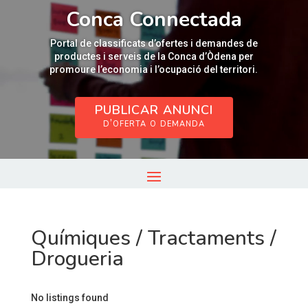
Reproductor
Conca Connectada
de
vídeo
Portal de classificats d’ofertes i demandes de
productes i serveis de la Conca d’Òdena per
promoure l’economia i l’ocupació del territori.
PUBLICAR ANUNCI
d’oferta o demanda
Químiques / Tractaments /
Drogueria
No listings found