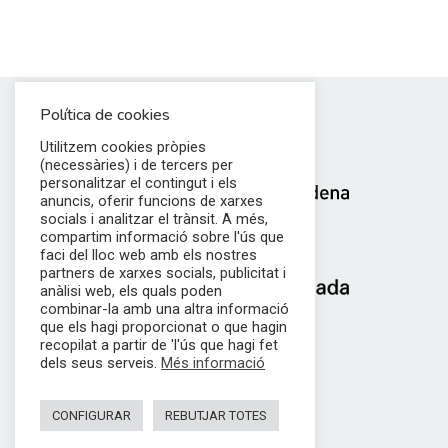
Política de cookies
Utilitzem cookies pròpies
(necessàries) i de tercers per
personalitzar el contingut i els
anuncis, oferir funcions de xarxes
socials i analitzar el trànsit. A més,
compartim informació sobre l'ús que
faci del lloc web amb els nostres
partners de xarxes socials, publicitat i
anàlisi web, els quals poden
combinar-la amb una altra informació
Punt de suport a l’empresa
que els hagi proporcionat o que hagin
Tel. 93 806 65 55
recopilat a partir de 'l'ús que hagi fet
dels seus serveis.
Més informació
Contactar
Avís legal
CONFIGURAR
REBUTJAR TOTES
Política de privacitat