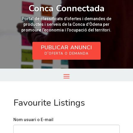
Reproductor
Conca Connectada
de
vídeo
Portal de classificats d’ofertes i demandes de
productes i serveis de la Conca d’Òdena per
promoure l’economia i l’ocupació del territori.
PUBLICAR ANUNCI
d’oferta o demanda
Favourite Listings
Nom usuari o E-mail