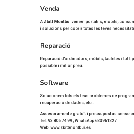
Venda
A
Zbitt Montbui
venem portàtils, mòbils, consum
i solucions per cobrir totes les teves necessitat
Reparació
Reparació d’ordinadors, mòbils, tauletes i tot 
possible i millor preu.
Software
Solucionem tots els teus problemes de programar
recuperació de dades, etc..
Assesoramente gratuït i pressupostos sense 
Tel: 93 806 74 99 , WhatsApp 633961327
Web: www.zbittmontbui.es