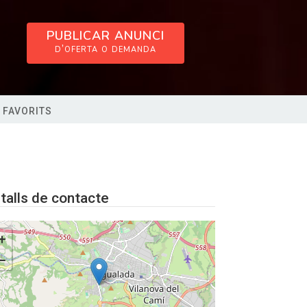
PUBLICAR ANUNCI
d’oferta o demanda
 FAVORITS
talls de contacte
+
−