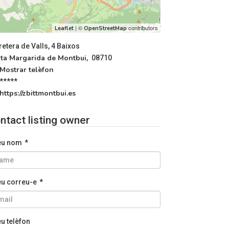
| ©
contributors
Leaflet
OpenStreetMap
retera de Valls, 4 Baixos
ta Margarida de Montbui
,
08710
Mostrar telèfon
*****
https://zbittmontbui.es
ntact listing owner
teu nom
*
teu correu-e
*
eu telèfon