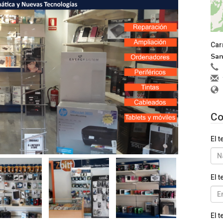
Car
San
Co
El 
El 
El t