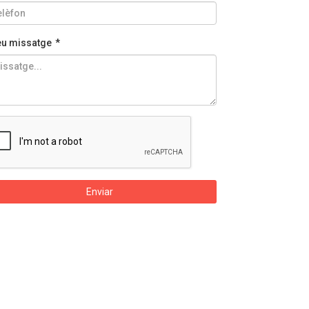
teu missatge
*
Enviar