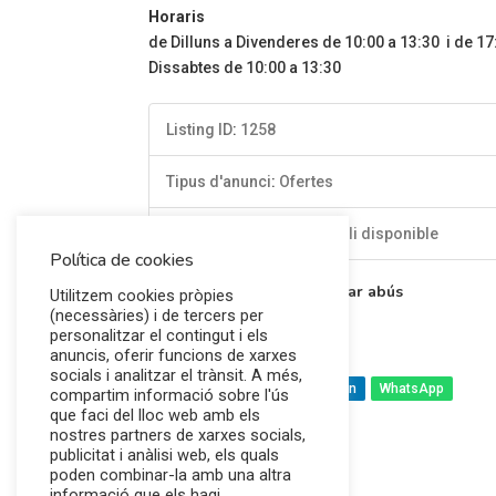
Horaris
de Dilluns a Divenderes de 10:00 a 13:30 i de 17
Dissabtes de 10:00 a 13:30
Listing ID
:
1258
Tipus d'anunci
:
Ofertes
Domicili
:
Servei a domicili disponible
Política de cookies
Afegir a favorits
Reportar abús
Utilitzem cookies pròpies
(necessàries) i de tercers per
personalitzar el contingut i els
anuncis, oferir funcions de xarxes
socials i analitzar el trànsit. A més,
Facebook
Twitter
Linkedin
WhatsApp
compartim informació sobre l'ús
que faci del lloc web amb els
nostres partners de xarxes socials,
publicitat i anàlisi web, els quals
poden combinar-la amb una altra
informació que els hagi