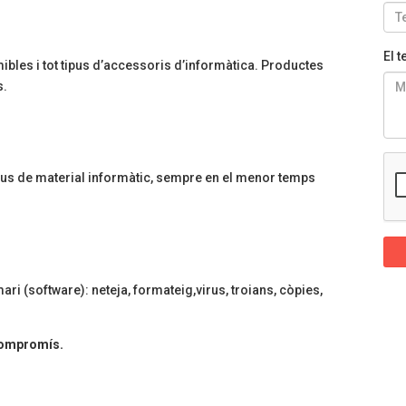
El 
ibles i tot tipus d’accessoris d’informàtica. Productes
s.
tipus de material informàtic, sempre en el menor temps
i (software): neteja, formateig,virus, troians, còpies,
compromís.